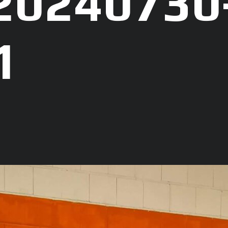
20240730
1