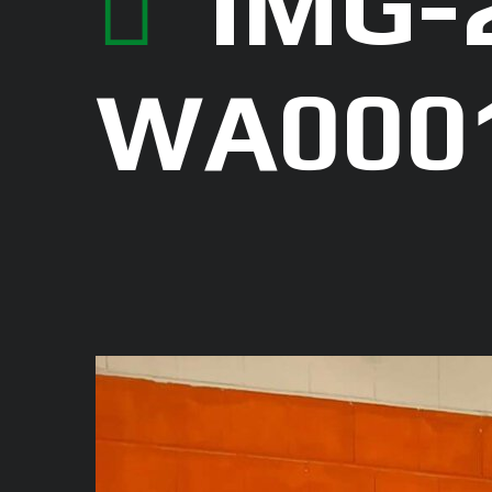
IMG-
WA000