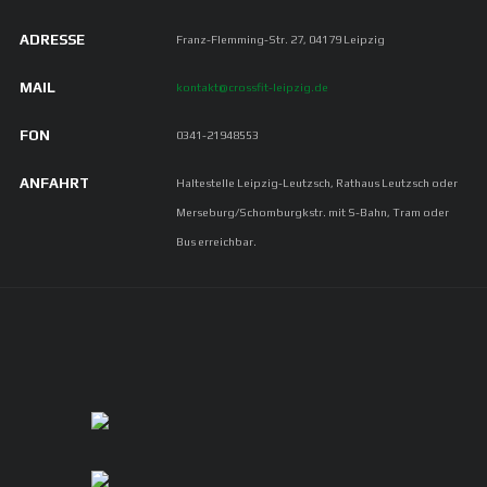
ADRESSE
Franz-Flemming-Str. 27, 04179 Leipzig
MAIL
kontakt@crossfit-leipzig.de
FON
0341-21948553
ANFAHRT
Haltestelle Leipzig-Leutzsch, Rathaus Leutzsch oder
Merseburg/Schomburgkstr. mit S-Bahn, Tram oder
Bus erreichbar.