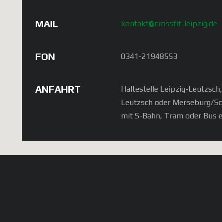
MAIL
kontakt@crossfit-leipzig.de
FON
0341-21948553
ANFAHRT
Haltestelle Leipzig-Leutzsch
Leutzsch oder Merseburg/S
mit S-Bahn, Tram oder Bus e