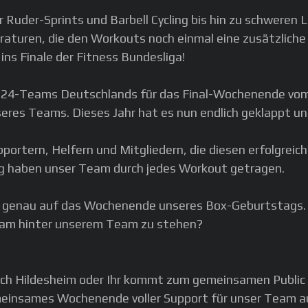
der-Sprints und Barbell Cycling bis hin zu schweren L
turen, die den Workouts noch einmal eine zusätzliche 
 ins Finale der Fitness Bundesliga!
p-24-Teams Deutschlands für das Final-Wochenende vom 19
seres Teams. Dieses Jahr hat es nun endlich geklappt und
upportern, Helfern und Mitgliedern, die diesen erfolgre
g haben unser Team durch jedes Workout getragen.
t genau auf das Wochenende unseres Box-Geburtstags.
am hinter unserem Team zu stehen?
ach Hildesheim oder Ihr kommt zum gemeinsamen Public 
emeinsames Wochenende voller Support für unser Team au