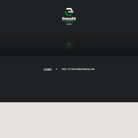
HOME
TAG: FITNESSBUNDESLIGA
CrossFit Leipzig qualifiziert sich für
das Finale der Fitness Bundesliga
09/06/2026
291
0
COMMENTS
Am 24. Mai 2026 hatte das Team
von CrossFit Leipzig seinen Spieltag der 2.
Fitness Bundesliga. Vor heimischer Kulisse
zeigte unser Team eine starke Leistung und
erreichte Platz 13 von insgesamt 98 Teams.