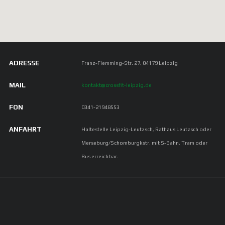
Besonders beeindruckend: In allen drei
Workouts konnten wir unsere
Trainingsleistungen übertreffen. Bereits im
ersten Workout gelang uns sogar der
Tagessieg – ein perfekter Start
ADRESSE
Franz-Flemming-Str. 27, 04179 Leipzig
MAIL
kontakt@crossfit-leipzig.de
FON
0341-21948553
ANFAHRT
Haltestelle Leipzig-Leutzsch, Rathaus Leutzsch oder
Merseburg/Schomburgkstr. mit S-Bahn, Tram oder
Bus erreichbar.