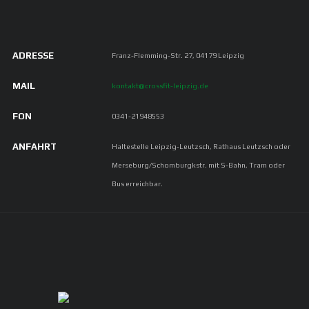
ADRESSE
Franz-Flemming-Str. 27, 04179 Leipzig
MAIL
kontakt@crossfit-leipzig.de
FON
0341-21948553
ANFAHRT
Haltestelle Leipzig-Leutzsch, Rathaus Leutzsch oder
Merseburg/Schomburgkstr. mit S-Bahn, Tram oder
Bus erreichbar.