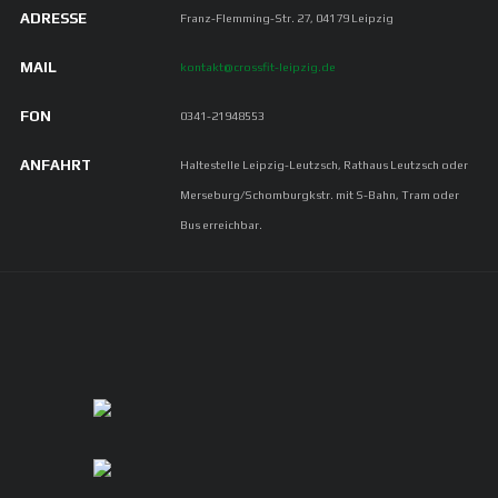
ADRESSE
Franz-Flemming-Str. 27, 04179 Leipzig
MAIL
kontakt@crossfit-leipzig.de
FON
0341-21948553
ANFAHRT
Haltestelle Leipzig-Leutzsch, Rathaus Leutzsch oder
Merseburg/Schomburgkstr. mit S-Bahn, Tram oder
Bus erreichbar.