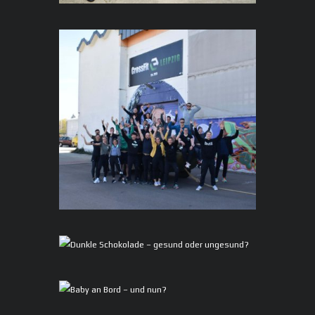
frühen Morgen beim Gastgeber ein. Als dann
das erste Workout announced wurde, hieß es
zum ersten Mal: 3-2-1-
Easter Special – Team Event
20/04/2022
2236
0
COMMENTS
Ostermontag fanden wir uns bei bestem
Outdoor-Sport-Wetter pünktlich 11:00 Uhr für
unser “Easter Special – Team Event” in der Box
ein. In 3er Teams galt es, vier Workouts
gemeinsam zu absolvieren. Wir starteten
gleich mit einem Highlight: AMRAP Car Pull &
Push – und zwar nicht irgendein Auto, sondern
ein 2 Tonnen Amphibienfahrzeug. Dieses
Dunkle Schokolade – gesund oder
ungesund?
28/11/2021
5075
0
COMMENTS
Baby an Bord – und nun?
Du sitzt nach einem langen Tag geschafft auf