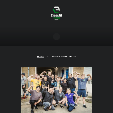
HOME
TAG: CROSSFIT LEIPZIG
MetComp 2.0 – zu Gast bei CrossFit
Halle
31/05/2023
2336
0
COMMENTS
Am Samstag, den 13.05., stand das zweite
Event unserer MetComp Liga an. Zu Gast bei
CrossFit Halle stellten unsere Athleten bei drei
Workouts Ihr Können unter Beweis. Bei bestem
Wetter und mit 12 Athleten trafen wir am