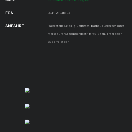
FON
0341-21948553
ANFAHRT
Haltestelle Leipzig-Leutzsch, Rathaus Leutzsch oder
Merseburg/Schomburgkstr. mit S-Bahn, Tram oder
Bus erreichbar.