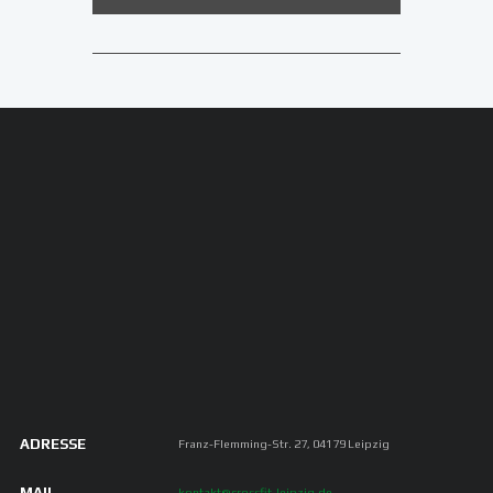
ADRESSE
Franz-Flemming-Str. 27, 04179 Leipzig
MAIL
kontakt@crossfit-leipzig.de