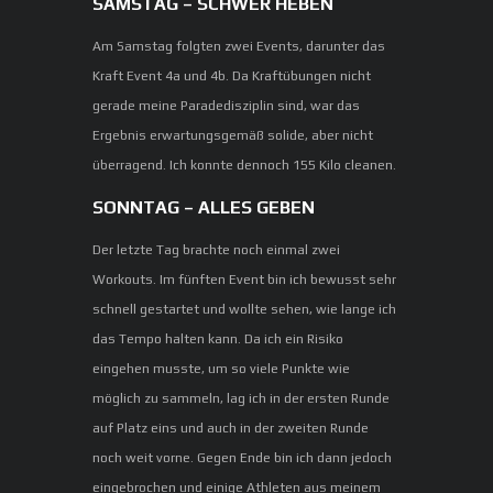
SAMSTAG – SCHWER HEBEN
Am Samstag folgten zwei Events, darunter das
Kraft Event 4a und 4b. Da Kraftübungen nicht
gerade meine Paradedisziplin sind, war das
Ergebnis erwartungsgemäß solide, aber nicht
überragend. Ich konnte dennoch 155 Kilo cleanen.
SONNTAG – ALLES GEBEN
Der letzte Tag brachte noch einmal zwei
Workouts. Im fünften Event bin ich bewusst sehr
schnell gestartet und wollte sehen, wie lange ich
das Tempo halten kann. Da ich ein Risiko
eingehen musste, um so viele Punkte wie
möglich zu sammeln, lag ich in der ersten Runde
auf Platz eins und auch in der zweiten Runde
noch weit vorne. Gegen Ende bin ich dann jedoch
eingebrochen und einige Athleten aus meinem