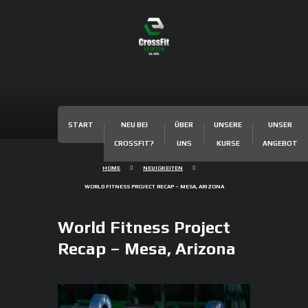
START
NEU BEI
ÜBER
UNSERE
UNSER
CROSSFIT?
UNS
KURSE
ANGEBOT
HOME
NEUIGKEITEN
WORLD FITNESS PROJECT RECAP – MESA, ARIZONA
World Fitness Project
Recap – Mesa, Arizona