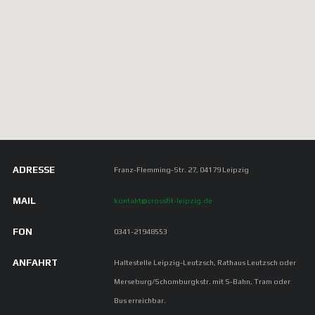
ADRESSE
Franz-Flemming-Str. 27, 04179 Leipzig
MAIL
kontakt@crossfit-leipzig.de
FON
0341-21948553
ANFAHRT
Haltestelle Leipzig-Leutzsch, Rathaus Leutzsch oder
Merseburg/Schomburgkstr. mit S-Bahn, Tram oder
Bus erreichbar.