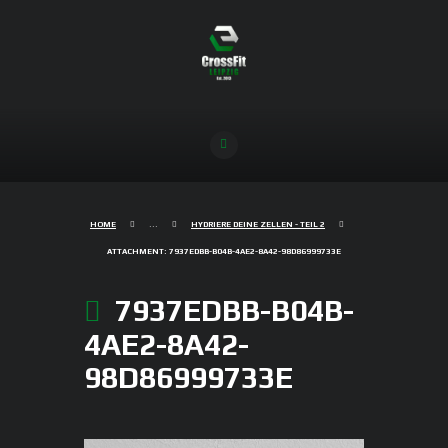
HOME
...
HYDRIERE DEINE ZELLEN - TEIL 2
ATTACHMENT: 7937EDBB-B04B-4AE2-8A42-98D86999733E
7937EDBB-B04B-
4AE2-8A42-
98D86999733E