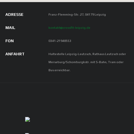
ADRESSE
Franz-Flemming-Str. 27, 04179 Leipzig
MAIL
kontakt@crossfit-leipzig.de
FON
0341-21948553
ANFAHRT
Haltestelle Leipzig-Leutzsch, Rathaus Leutzsch oder
Merseburg/Schomburgkstr. mit S-Bahn, Tram oder
Bus erreichbar.