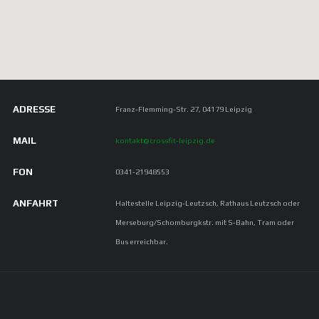
ADRESSE
Franz-Flemming-Str. 27, 04179 Leipzig
MAIL
kontakt@crossfit-leipzig.de
FON
0341-21948553
ANFAHRT
Haltestelle Leipzig-Leutzsch, Rathaus Leutzsch oder
Merseburg/Schomburgkstr. mit S-Bahn, Tram oder
Bus erreichbar.