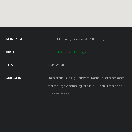
ADRESSE
Franz-Flemming-Str. 27, 04179 Leipzig
MAIL
kontakt@crossfit-leipzig.de
FON
0341-21948553
ANFAHRT
Haltestelle Leipzig-Leutzsch, Rathaus Leutzsch oder
Merseburg/Schomburgkstr. mit S-Bahn, Tram oder
Bus erreichbar.