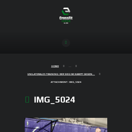
HOME
...
UNILATERALES TRAINING: DER SIEG IM KAMPF GEGEN...
ATTACHMENT: IMG_5024
IMG_5024