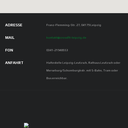
ADRESSE
Franz-Flemming-Str. 27, 04179 Leipzig
MAIL
kontakt@crossfit-leipzig.de
FON
0341-21948553
ANFAHRT
Haltestelle Leipzig-Leutzsch, Rathaus Leutzsch oder
Merseburg/Schomburgkstr. mit S-Bahn, Tram oder
Bus erreichbar.