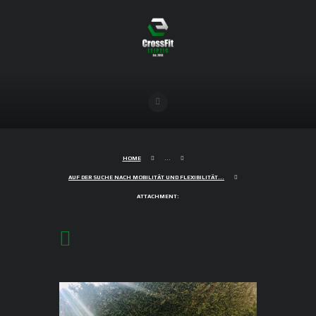
HOME
...
AUF DER SUCHE NACH MOBILITÄT UND FLEXIBILITÄT...
ATTACHMENT: