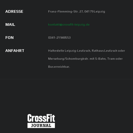
ADRESSE
Franz-Flemming-Str. 27, 04179 Leipzig
MAIL
kontakt@crossfit-leipzig.de
FON
0341-21948553
ANFAHRT
Haltestelle Leipzig-Leutzsch, Rathaus Leutzsch oder
Merseburg/Schomburgkstr. mit S-Bahn, Tram oder
Bus erreichbar.