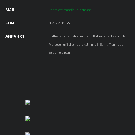
MAIL
kontakt@crossfit-leipzig.de
FON
0341-21948553
ANFAHRT
Haltestelle Leipzig-Leutzsch, Rathaus Leutzsch oder
Merseburg/Schomburgkstr. mit S-Bahn, Tram oder
Bus erreichbar.