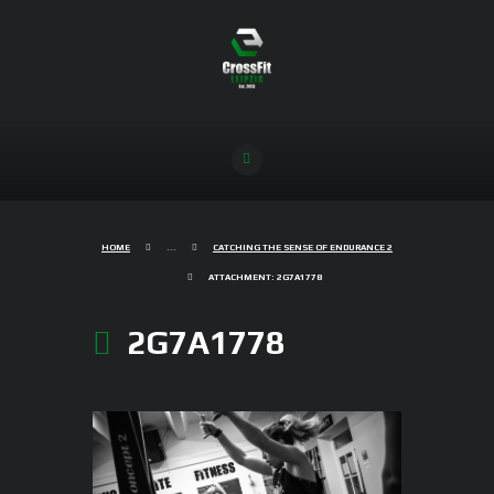
HOME
...
CATCHING THE SENSE OF ENDURANCE 2
ATTACHMENT: 2G7A1778
2G7A1778