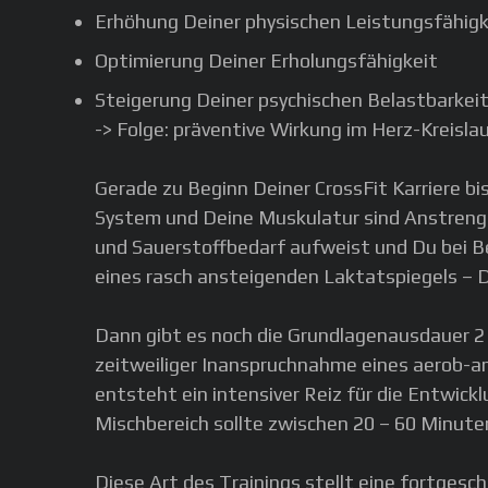
Erhöhung Deiner physischen Leistungsfähigk
Optimierung Deiner Erholungsfähigkeit
Steigerung Deiner psychischen Belastbarkei
-> Folge: präventive Wirkung im Herz-Kreisla
Gerade zu Beginn Deiner CrossFit Karriere bis
System und Deine Muskulatur sind Anstrengu
und Sauerstoffbedarf aufweist und Du bei Be
eines rasch ansteigenden Laktatspiegels – Du
Dann gibt es noch die Grundlagenausdauer 2 
zeitweiliger Inanspruchnahme eines aerob-a
entsteht ein intensiver Reiz für die Entwi
Mischbereich sollte zwischen 20 – 60 Minut
Diese Art des Trainings stellt eine fortgesc