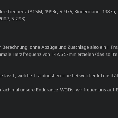
rzfrequenz (ACSM, 1998c, S. 975; Kindermann, 1987a, S.
002, S. 293):
ieser Berechnung, ohne Abzüge und Zuschläge also ein HF
aximale Herzfrequenz von 142,5 S/min erzielen (das sol
efasst, welche Trainingsbereiche bei welcher Intensitä
nfach mal unsere Endurance-WODs, wir freuen uns auf E