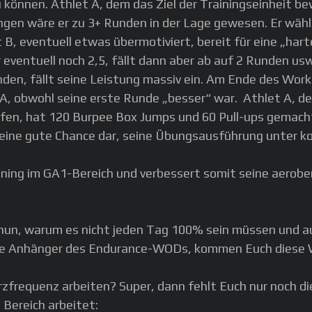
 können. Athlet A, dem das Ziel der Trainingseinheit be
n wäre er zu 3+ Runden in der Lage gewesen. Er wählt 
B, eventuell etwas übermotiviert, bereit für eine „harte 
r eventuell noch 2,5, fällt dann aber ab auf 2 Runden 
den, fällt seine Leistung massiv ein. Am Ende des Work
 obwohl seine erste Runde „besser“ war. Athlet A, der
fen, hat 120 Burpee Box Jumps und 60 Pull-ups gemacht.
eine gute Chance dar, seine Übungsausführung unter ko
raining im GA1-Bereich und verbessert somit seine aero
 nun, warum es nicht jeden Tag 100% sein müssen und a
alle Anhänger des Endurance-WODs, kommen Euch diese 
rzfrequenz arbeiten? Super, dann fehlt Euch nur noch 
 Bereich arbeitet: