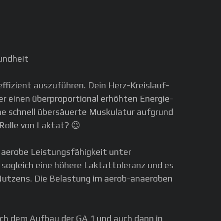
sundheit
effizient auszuführen. Dein Herz-Kreislauf-
r einen überproportional erhöhten Energie-
ine schnell übersäuerte Muskulatur aufgrund
 Rolle von Laktat? 😉
e aerobe Leistungsfähigkeit unter
sogleich eine höhere Laktattoleranz und es
 Nutzens. Die Belastung im aerob-anaeroben
nach dem Aufbau der GA 1 und auch dann in