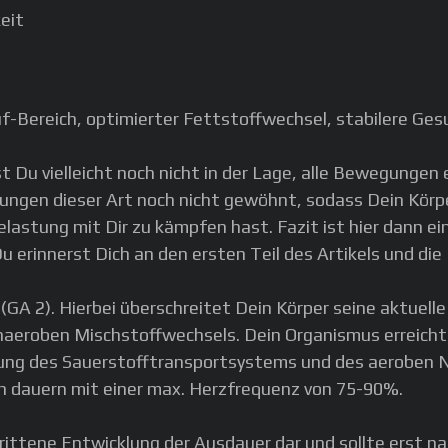
eit
t
uf-Bereich, optimierter Fettstoffwechsel, stabilere Ge
t Du vielleicht noch nicht in der Lage, alle Bewegungen 
ngen dieser Art noch nicht gewöhnt, sodass Dein Körpe
lastung mit Dir zu kämpfen hast. Fazit ist hier dann e
 erinnerst Dich an den ersten Teil des Artikels und die
(GA 2). Hierbei überschreitet Dein Körper seine aktuell
naeroben Mischstoffwechsels. Dein Organismus erreicht 
cklung des Sauerstofftransportsystems und des aeroben
en dauern mit einer max. Herzfrequenz von 75-90%.
hrittene Entwicklung der Ausdauer dar und sollte erst 