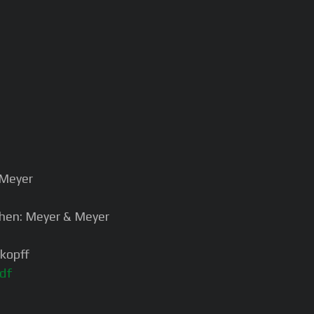
 Meyer
achen: Meyer & Meyer
kopff
df