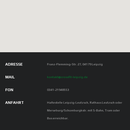
ADRESSE
Franz-Flemming-Str. 27, 04179 Leipzig
MAIL
kontakt@crossfit-leipzig.de
FON
0341-21948553
ANFAHRT
Haltestelle Leipzig-Leutzsch, Rathaus Leutzsch oder
Merseburg/Schomburgkstr. mit S-Bahn, Tram oder
Bus erreichbar.