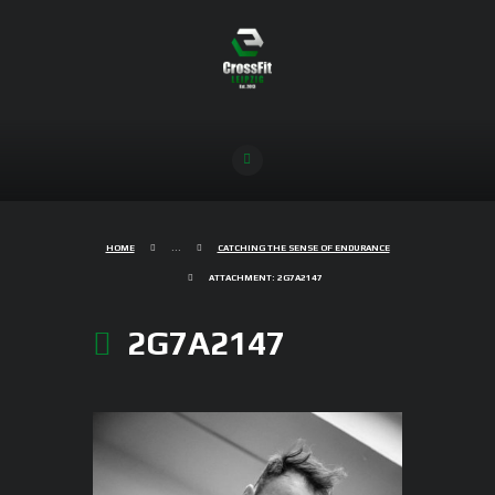
HOME
...
CATCHING THE SENSE OF ENDURANCE
ATTACHMENT: 2G7A2147
2G7A2147