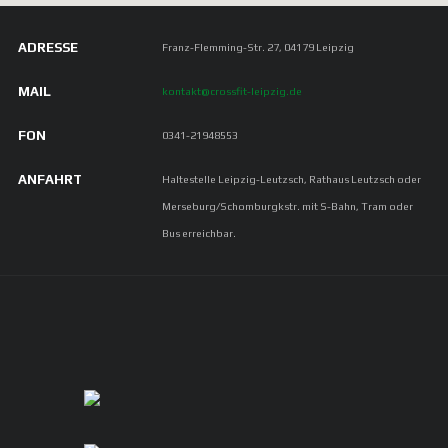
ADRESSE
Franz-Flemming-Str. 27, 04179 Leipzig
MAIL
kontakt@crossfit-leipzig.de
FON
0341-21948553
ANFAHRT
Haltestelle Leipzig-Leutzsch, Rathaus Leutzsch oder
Merseburg/Schomburgkstr. mit S-Bahn, Tram oder
Bus erreichbar.