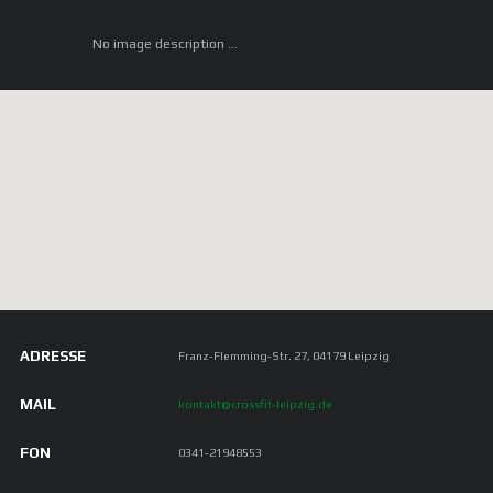
No image description ...
ADRESSE
Franz-Flemming-Str. 27, 04179 Leipzig
MAIL
kontakt@crossfit-leipzig.de
FON
0341-21948553