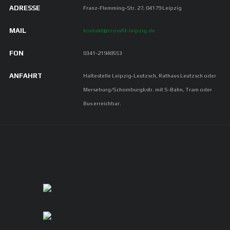
ADRESSE
Franz-Flemming-Str. 27, 04179 Leipzig
MAIL
kontakt@crossfit-leipzig.de
FON
0341-21948553
ANFAHRT
Haltestelle Leipzig-Leutzsch, Rathaus Leutzsch oder
Merseburg/Schomburgkstr. mit S-Bahn, Tram oder
Bus erreichbar.