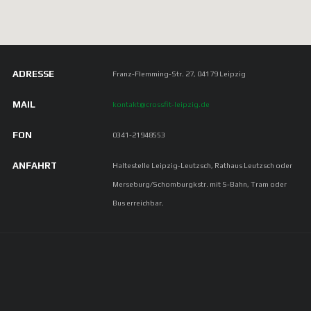
ADRESSE
Franz-Flemming-Str. 27, 04179 Leipzig
MAIL
kontakt@crossfit-leipzig.de
FON
0341-21948553
ANFAHRT
Haltestelle Leipzig-Leutzsch, Rathaus Leutzsch oder
Merseburg/Schomburgkstr. mit S-Bahn, Tram oder
Bus erreichbar.