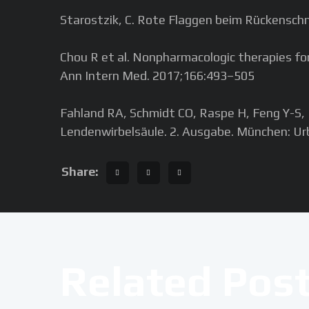
Starostzik, C. Rote Flaggen beim Rückensch
Chou R et al. Nonpharmacologic therapies for 
Ann Intern Med. 2017;166:493–505
Fahland RA, Schmidt CO, Raspe H, Feng Y-S, 
Lendenwirbelsäule. 2. Ausgabe. München: Urb
Share:
Related Pos