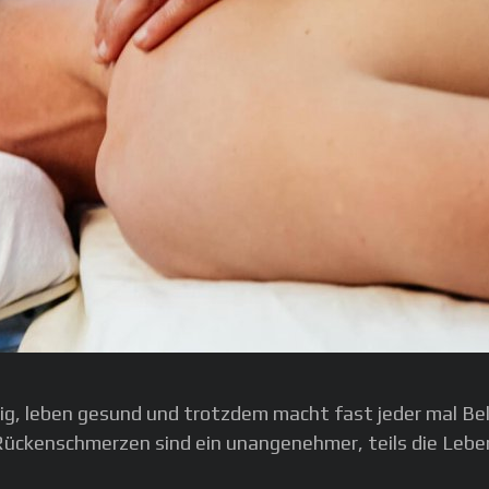
ig, leben gesund und trotzdem macht fast jeder mal B
, Rückenschmerzen sind ein unangenehmer, teils die Leb