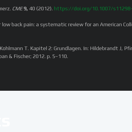
merz.
CME
9,
40 (2012).
https://doi.org/10.1007/s1129
low back pain: a systematic review for an American Colleg
Kohlmann T. Kapitel 2: Grundlagen. In: Hildebrandt J, P
an & Fischer; 2012. p. 5–110.
ts