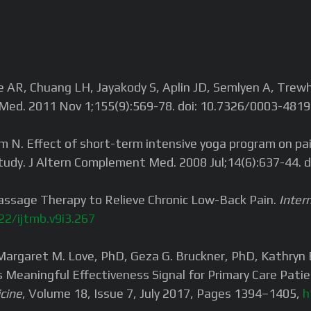
 AR, Chuang LH, Jayakody S, Aplin JD, Semlyen A, Trewhe
ern Med. 2011 Nov 1;155(9):569-78. doi: 10.7326/0003-4
 Effect of short-term intensive yoga program on pain, fu
 study. J Altern Complement Med. 2008 Jul;14(6):637-44.
Massage Therapy to Relieve Chronic Low-Back Pain.
Inter
22/ijtmb.v9i3.267
 Margaret M. Love, PhD, Geza G. Bruckner, PhD, Kathryn
aningful Effectiveness Signal for Primary Care Patien
cine
, Volume 18, Issue 7, July 2017, Pages 1394–1405,
h