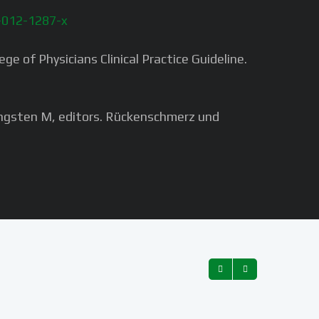
8-012-1287-x
e of Physicians Clinical Practice Guideline.
fingsten M, editors. Rückenschmerz und