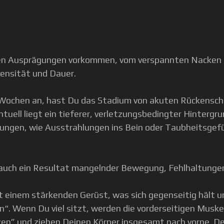
hen Ausprägungen vorkommen, vom verspannten Nacken 
tensität und Dauer.
Wochen an, hast Du das Stadium von akuten Rückenschm
ell liegt ein tieferer, verletzungsbedingter Hintergrund
ngen, wie Ausstrahlungen ins Bein oder Taubheitsgefühl
 auch ein Resultat mangelnder Bewegung, Fehlhaltungen
einem stärkenden Gerüst, was sich gegenseitig hält un
“. Wenn Du viel sitzt, werden die vorderseitigen Musk
zen” und ziehen Deinen Körper insgesamt nach vorne. D