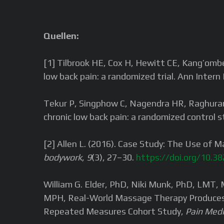
Quellen:
[1] Tilbrook HE, Cox H, Hewitt CE, Kang’ombe
low back pain: a randomized trial. Ann Int
Tekur P, Singphow C, Nagendra HR, Raghuram N.
chronic low back pain: a randomized control
[2] Allen L. (2016). Case Study: The Use of 
bodywork
,
9
(3), 27–30.
https://doi.org/10.38
William G. Elder, PhD, Niki Munk, PhD, LMT,
MPH, Real-World Massage Therapy Produces Me
Repeated Measures Cohort Study,
Pain Medi