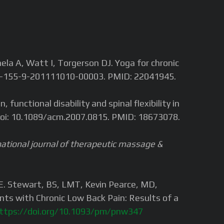
la A, Watt I, Torgerson DJ. Yoga for chronic
819-155-9-201111010-00003. PMID: 22041945.
nctional disability and spinal flexibility in
 doi: 10.1089/acm.2007.0815. PMID: 18673078.
national journal of therapeutic massage &
 E. Stewart, BS, LMT, Kevin Pearce, MD,
ts with Chronic Low Back Pain: Results of a
ttps://doi.org/10.1093/pm/pnw347