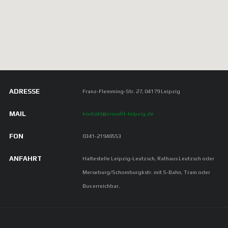
10, wobei 1 eine sehr leichte und 10 eine sehr
hohe Anstrengung abzeichnet. RPE – eine
Alternative zum prozentualen Training?
Versuche haben gezeigt, dass
ADRESSE
Franz-Flemming-Str. 27, 04179 Leipzig
MAIL
kontakt@crossfit-leipzig.de
FON
0341-21948553
ANFAHRT
Haltestelle Leipzig-Leutzsch, Rathaus Leutzsch oder
Merseburg/Schomburgkstr. mit S-Bahn, Tram oder
Bus erreichbar.