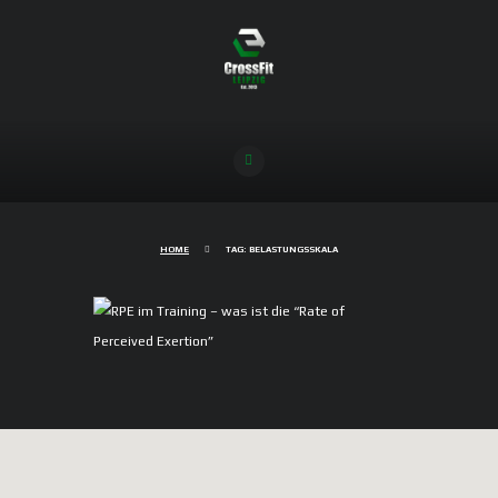
HOME
TAG: BELASTUNGSSKALA
RPE im Training – was ist die “Rate
of Perceived Exertion”
04/12/2025
816
0
COMMENTS
RPE steht für “Rate of Perceived Exertion” (dt.
“Grad der empfundenen Anstrengung”), es ist
ein Maß, um das subjektive
Belastungsempfinden einer körperlichen
Aktivität zu messen. Die Skala geht von 1 bis