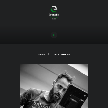
HOME
TAG: ENDURANCE
Catching the sense of Endurance
20/02/2020
5895
1
COMMENTS
Ausdauertraining – Teil 1: Aerobe/anaerobe
Energiebereitstellung und Laktatbildung
Zweimal pro Woche steht bei CrossFit Leipzig
Ausdauer Training in Form des Endurance-
WODs auf dem Plan. Viele von Euch besuchen
diesen Kurs mit dem Hintergedanken, eine