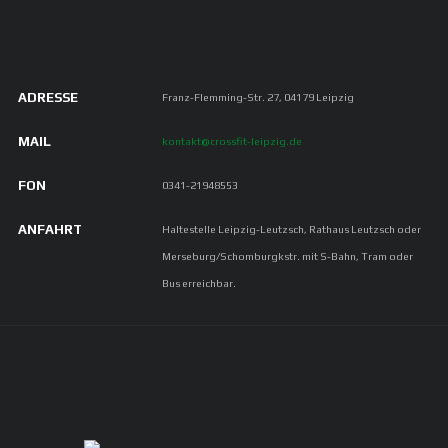
ADRESSE
Franz-Flemming-Str. 27, 04179 Leipzig
MAIL
kontakt@crossfit-leipzig.de
FON
0341-21948553
ANFAHRT
Haltestelle Leipzig-Leutzsch, Rathaus Leutzsch oder
Merseburg/Schomburgkstr. mit S-Bahn, Tram oder
Bus erreichbar.