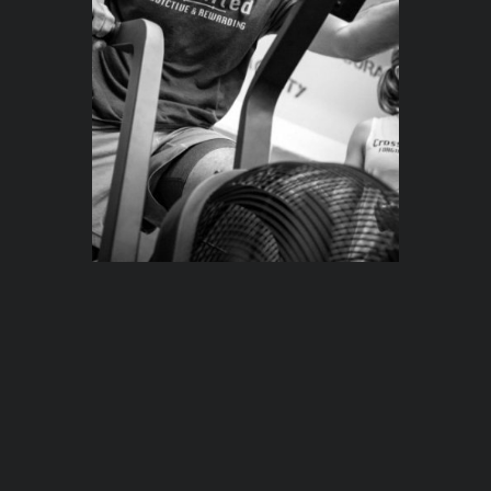
ganze Stunde laufend und rudernd schwitzen
zu können und jede Menge verbrannter Kalorien
hinter sich zu lassen. Das Endurance-WOD
tarnt