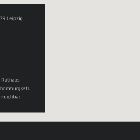
79 Leipzig
, Rathaus
chomburgkstr.
rreichbar.