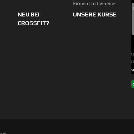
Firmen Und Vereine
NEU BEI
UNSERE KURSE
CROSSFIT?
g
d
v
rved