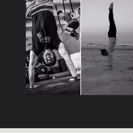
gewonnen und wie geht’s
weiter?
17/12/2018
2971
0
COMMENTS
Vor circa einem Jahr haben wir Monthly
Challenges in der Box eingeführt.