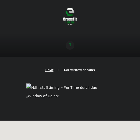
HOME
TAG: WINDOW OF GAINS
Nährstofftiming – For Time durch
das „Window of Gains“
19/02/2019
3674
0
COMMENTS
Wie stehst Du zum Shake unmittelbar nach
dem Training: gehört dieser zu Deiner Routine
wie das morgendliche Zähneputzen? Wenn ja,
warum? Wenn nein, boykottierst Du
wissentlich Dein Post Workout „anaboles