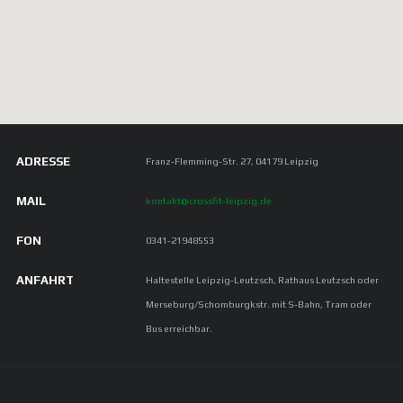
Fenster“ bzw. gibt es dieses überhaupt? Und
was sagt eigentlich die Wissenschaft zum
„Window of Gains“? Das Thema
Nährstofftiming, also wann und in welcher
Menge
ADRESSE
Franz-Flemming-Str. 27, 04179 Leipzig
MAIL
kontakt@crossfit-leipzig.de
FON
0341-21948553
ANFAHRT
Haltestelle Leipzig-Leutzsch, Rathaus Leutzsch oder
Merseburg/Schomburgkstr. mit S-Bahn, Tram oder
Bus erreichbar.