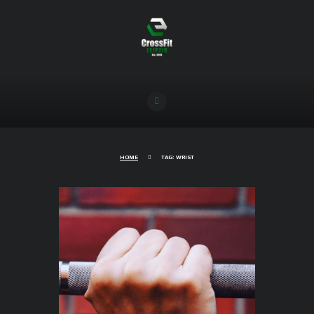
HOME
TAG: WRIST
Schmerzen im Handgelenk beim
Snatch oder Overhead Squat? So
hältst Du die Langhantel richtig!
15/08/2019
9360
0
COMMENTS
Schmerzen im Handgelenk. Das muss nicht
sein!