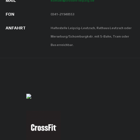
MAIL
kontakt@crossfit-leipzig.de
FON
0341-21948553
ANFAHRT
Haltestelle Leipzig-Leutzsch, Rathaus Leutzsch oder
Merseburg/Schomburgkstr. mit S-Bahn, Tram oder
Bus erreichbar.