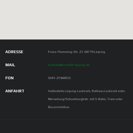
ADRESSE
Franz-Flemming-Str. 27, 04179 Leipzig
MAIL
kontakt@crossfit-leipzig.de
FON
0341-21948553
ANFAHRT
Haltestelle Leipzig-Leutzsch, Rathaus Leutzsch oder
Merseburg/Schomburgkstr. mit S-Bahn, Tram oder
Bus erreichbar.