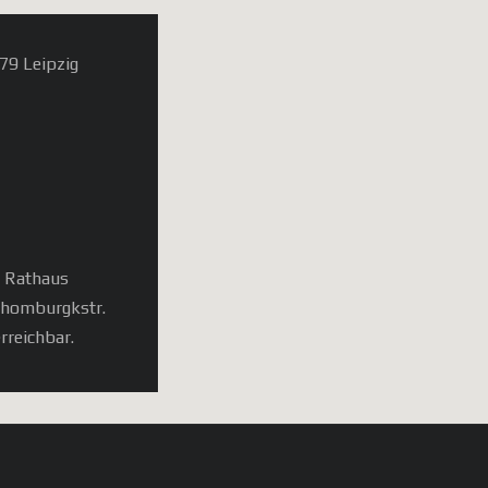
79 Leipzig
, Rathaus
chomburgkstr.
rreichbar.