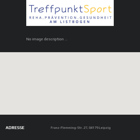
No image description ...
ADRESSE
Franz-Flemming-Str. 27, 04179 Leipzig