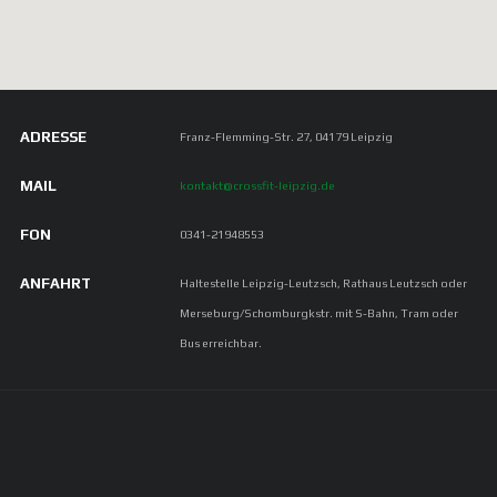
ADRESSE
Franz-Flemming-Str. 27, 04179 Leipzig
MAIL
kontakt@crossfit-leipzig.de
FON
0341-21948553
ANFAHRT
Haltestelle Leipzig-Leutzsch, Rathaus Leutzsch oder
Merseburg/Schomburgkstr. mit S-Bahn, Tram oder
Bus erreichbar.