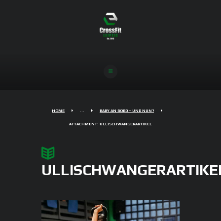
HOME
...
BABY AN BORD – UND NUN?
ATTACHMENT: ULLISCHWANGERARTIKEL
ULLISCHWANGERARTIKE