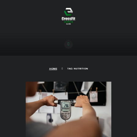
HOME
TAG: NUTRITION
Optimierte CrossFit Ernährung –
Was bringt`s?
01/02/2023
1403
0
COMMENTS
Im Zuge ihres Studiums “Sport und Ernährung”
befasste sich Coach Simone für ihre
Masterarbeit intensiv mit den “Auswirkungen
einer an CrossFit® angepassten Ernährung auf
die Körperzusammensetzung und die sportliche