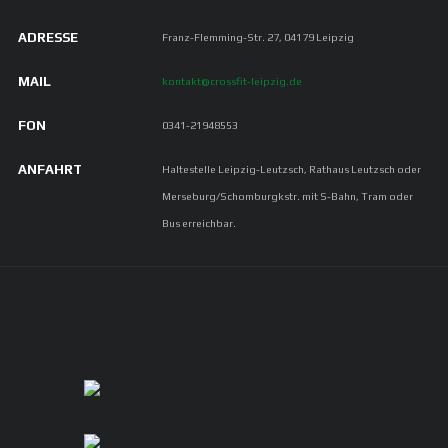
ADRESSE
Franz-Flemming-Str. 27, 04179 Leipzig
MAIL
kontakt@crossfit-leipzig.de
FON
0341-21948553
ANFAHRT
Haltestelle Leipzig-Leutzsch, Rathaus Leutzsch oder
Merseburg/Schomburgkstr. mit S-Bahn, Tram oder
Bus erreichbar.