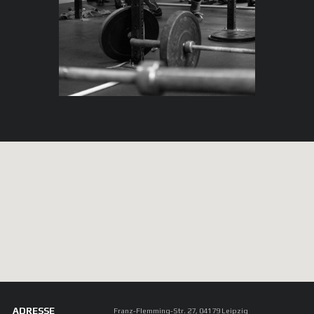
kommen ein paar Mal die Woche in die Box und
trainieren einfach das mit, was am Whiteboard
steht, ohne sich weiter Gedanken darüber zu
machen.
ADRESSE
Franz-Flemming-Str. 27, 04179 Leipzig