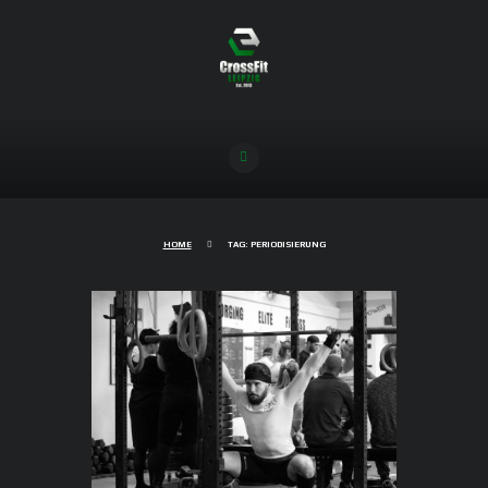
HOME
TAG: PERIODISIERUNG
Darum profitierst Du von einem
gut geplanten Kraftzyklus!
04/02/2020
3010
0
COMMENTS
Im folgenden Artikel möchten wir gerne
erklären, weshalb Du von einem Kraftzyklus,
wie wir ihn beispielsweise in den folgenden
Wochen gemeinsam durchführen werden,
enorm profitieren kannst. Die meisten von uns