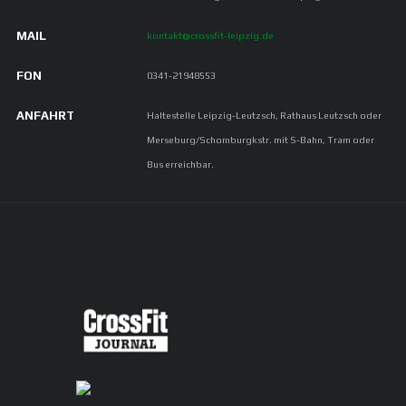
MAIL
kontakt@crossfit-leipzig.de
FON
0341-21948553
ANFAHRT
Haltestelle Leipzig-Leutzsch, Rathaus Leutzsch oder
Merseburg/Schomburgkstr. mit S-Bahn, Tram oder
Bus erreichbar.