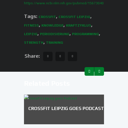
https://www.ncbi.nlm.nih.gov/pubmed/15673040
Tags:
,
,
CROSSFIT
CROSSFIT LEIPZIG
,
,
,
FITNESS
KNOWLEDGE
KRAFTZYKLUS
,
,
,
LEIPZIG
PERIODISIERUNG
PROGRAMMING
,
STRENGTH
TRAINING
Share:
Related Posts
CROSSFIT LEIPZIG GOES PODCAST