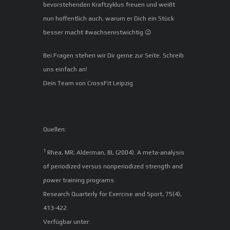
bevorstehenden Kraftzyklus freuen und weißt
nun hoffentlich auch, warum er Dich ein Stück
besser macht #wachsenistwichtig 😉
Bei Fragen stehen wir Dir gerne zur Seite. Schreib
uns einfach an!
Dein Team von CrossFit Leipzig
Quellen:
1
Rhea, MR; Alderman, BL (2004). A meta-analysis
of periodized versus nonperiodized strength and
power training programs.
Research Quarterly for Exercise and Sport, 75(4),
413-422.
Verfügbar unter: