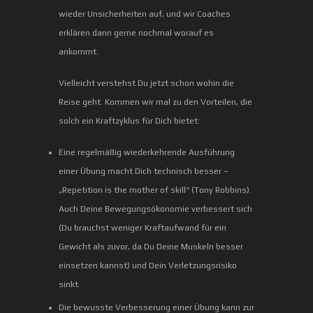
wieder Unsicherheiten auf, und wir Coaches
erklären dann gerne nochmal worauf es
ankommt.
Vielleicht verstehst Du jetzt schon wohin die
Reise geht. Kommen wir mal zu den Vorteilen, die
solch ein Kraftzyklus für Dich bietet:
Eine regelmäßig wiederkehrende Ausführung
einer Übung macht Dich technisch besser –
„Repetition is the mother of skill“ (Tony Robbins).
Auch Deine Bewegungsökonomie verbessert sich
(Du brauchst weniger Kraftaufwand für ein
Gewicht als zuvor, da Du Deine Muskeln besser
einsetzen kannst) und Dein Verletzungsrisiko
sinkt.
Die bewusste Verbesserung einer Übung kann zur