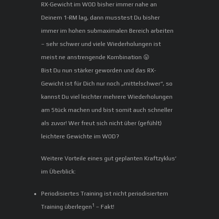
RX-Gewicht im WOD bisher immer nahe an
Deinem 1-RM lag, dann musstest Du bisher
immer im hohen submaximalen Bereich arbeiten
– sehr schwer und viele Wiederholungen ist
meist ne anstrengende Kombination 😛
Bist Du nun stärker geworden und das RX-
Gewicht ist für Dich nur noch „mittelschwer“, so
kannst Du viel leichter mehrere Wiederholungen
am Stück machen und bist somit auch schneller
als zuvor! Wer freut sich nicht über (gefühlt)
leichtere Gewichte im WOD?
Weitere Vorteile eines gut geplanten Kraftzyklus‘
im Überblick:
Periodisiertes Training ist nicht periodisiertem
1
Training überlegen
– Fakt!