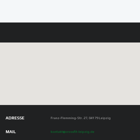
ADRESSE
Franz-Flemming-Str. 27, 04179 Leipzig
MAIL
kontakt@crossfit-leipzig.de