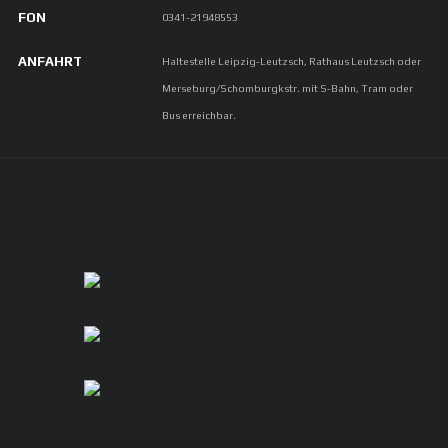
FON
0341-21948553
ANFAHRT
Haltestelle Leipzig-Leutzsch, Rathaus Leutzsch oder
Merseburg/Schomburgkstr. mit S-Bahn, Tram oder
Bus erreichbar.