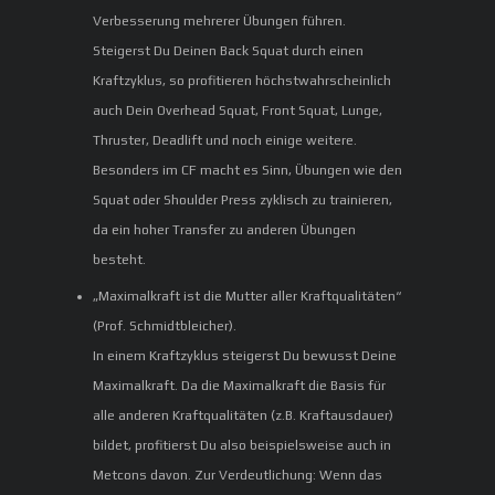
Verbesserung mehrerer Übungen führen.
Steigerst Du Deinen Back Squat durch einen
Kraftzyklus, so profitieren höchstwahrscheinlich
auch Dein Overhead Squat, Front Squat, Lunge,
Thruster, Deadlift und noch einige weitere.
Besonders im CF macht es Sinn, Übungen wie den
Squat oder Shoulder Press zyklisch zu trainieren,
da ein hoher Transfer zu anderen Übungen
besteht.
„Maximalkraft ist die Mutter aller Kraftqualitäten“
(Prof. Schmidtbleicher).
In einem Kraftzyklus steigerst Du bewusst Deine
Maximalkraft. Da die Maximalkraft die Basis für
alle anderen Kraftqualitäten (z.B. Kraftausdauer)
bildet, profitierst Du also beispielsweise auch in
Metcons davon. Zur Verdeutlichung: Wenn das