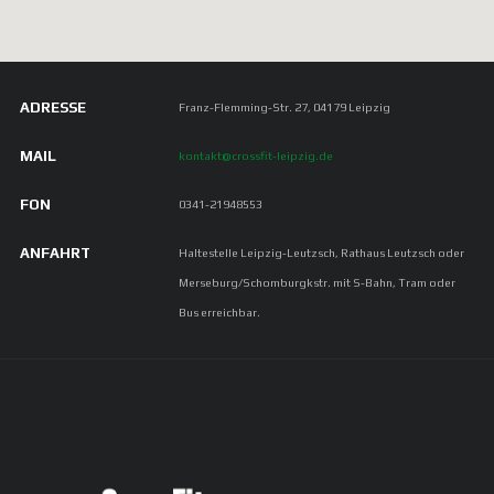
ADRESSE
Franz-Flemming-Str. 27, 04179 Leipzig
MAIL
kontakt@crossfit-leipzig.de
FON
0341-21948553
ANFAHRT
Haltestelle Leipzig-Leutzsch, Rathaus Leutzsch oder
Merseburg/Schomburgkstr. mit S-Bahn, Tram oder
Bus erreichbar.