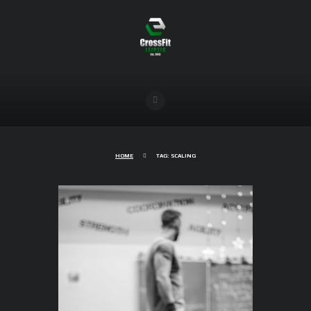
HOME
TAG: SCALING
Der RX Faktor – Scale or not to
scale
25/10/2018
6213
0
COMMENTS
Fast jeden Tag könnt Ihr an der Tafel die
Buchstabenkombination “Rx” lesen gefolgt
von entsprechenden Skalierungsmöglichkeiten.