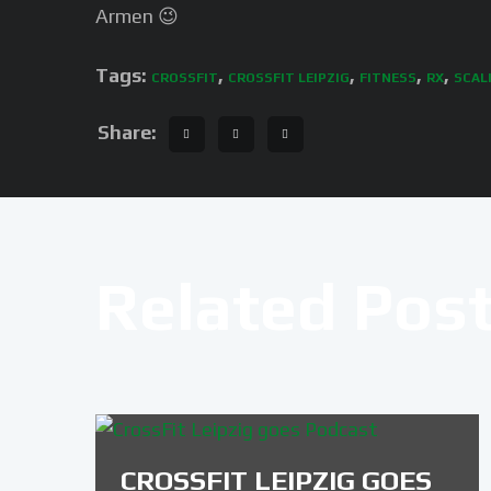
Armen 😉
Tags:
,
,
,
,
CROSSFIT
CROSSFIT LEIPZIG
FITNESS
RX
SCAL
Share:
Related Pos
CROSSFIT LEIPZIG GOES