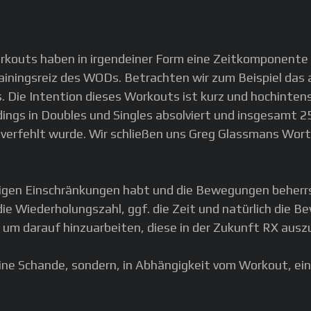
orkouts haben in irgendeiner Form eine Zeitkomponente i
ainingsreiz des WODs. Betrachten wir zum Beispiel das
 Die Intention dieses Workouts ist kurz und hochintensi
dings in Doubles und Singles absolviert und insgesamt 2
 verfehlt wurde. Wir schließen uns Greg Glassmans Wort
tigen Einschränkungen habt und die Bewegungen beherrsch
die Wiederholungszahl, ggf. die Zeit und natürlich die B
, um darauf hinzuarbeiten, diese in der Zukunft RX ausz
ine Schande, sondern, in Abhängigkeit vom Workout, ei