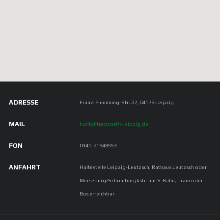
ADRESSE
Franz-Flemming-Str. 27, 04179 Leipzig
MAIL
kontakt@crossfit-leipzig.de
FON
0341-21948553
ANFAHRT
Haltestelle Leipzig-Leutzsch, Rathaus Leutzsch oder
Merseburg/Schomburgkstr. mit S-Bahn, Tram oder
Bus erreichbar.