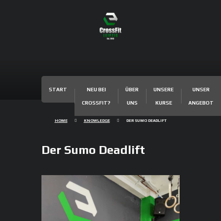
START
NEU BEI
ÜBER
UNSERE
UNSER
CROSSFIT?
UNS
KURSE
ANGEBOT
HOME
KNOWLEDGE
DER SUMO DEADLIFT
Der Sumo Deadlift