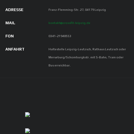
ADRESSE
Franz-Flemming-Str. 27, 04179 Leipzig
MAIL
kontakt@crossfit-leipzig.de
FON
0341-21948553
ANFAHRT
Haltestelle Leipzig-Leutzsch, Rathaus Leutzsch oder
Merseburg/Schomburgkstr. mit S-Bahn, Tram oder
Bus erreichbar.