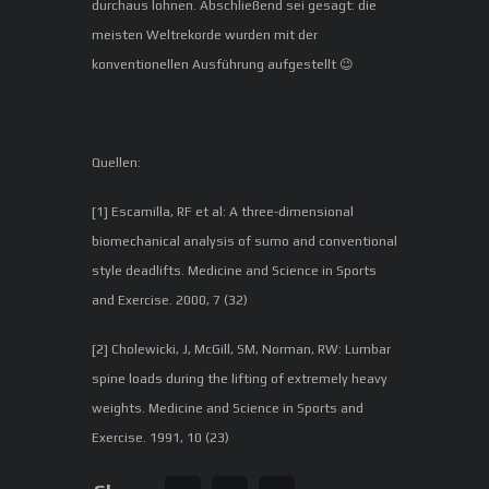
durchaus lohnen. Abschließend sei gesagt: die
meisten Weltrekorde wurden mit der
konventionellen Ausführung aufgestellt 😉
Quellen:
[1] Escamilla, RF et al: A three-dimensional
biomechanical analysis of sumo and conventional
style deadlifts. Medicine and Science in Sports
and Exercise. 2000, 7 (32)
[2] Cholewicki, J, McGill, SM, Norman, RW: Lumbar
spine loads during the lifting of extremely heavy
weights. Medicine and Science in Sports and
Exercise. 1991, 10 (23)