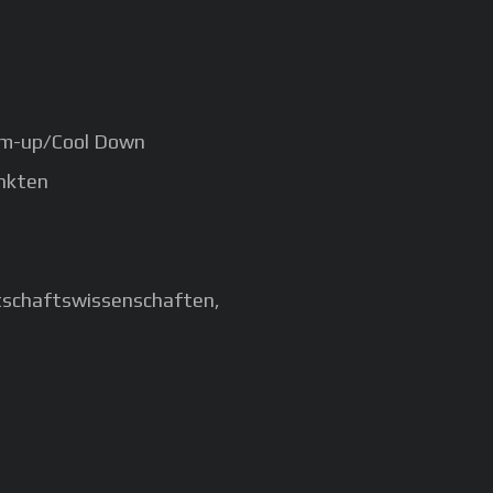
arm-up/Cool Down
unkten
rtschaftswissenschaften,