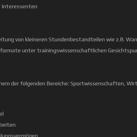
 Interessenten
Leitung von kleineren Stundenbestandteilen wie z.B. W
sformate unter trainingswissenschaftlichen Gesichtsp
inem der folgenden Bereiche: Sportwissenschaften, Wi
el
rbeiten
hlungsvermögen