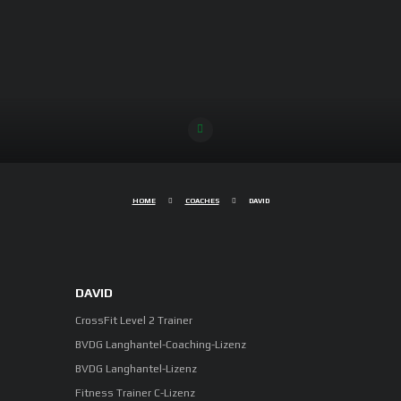
HOME
COACHES
DAVID
DAVID
CrossFit Level 2 Trainer
BVDG Langhantel-Coaching-Lizenz
BVDG Langhantel-Lizenz
Fitness Trainer C-Lizenz