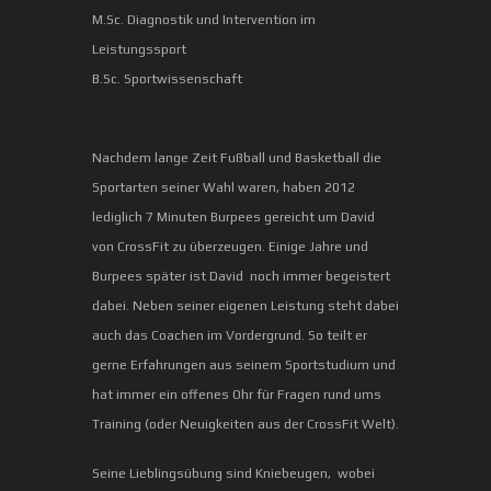
M.Sc. Diagnostik und Intervention im
Leistungssport
B.Sc. Sportwissenschaft
Nachdem lange Zeit Fußball und Basketball die
Sportarten seiner Wahl waren, haben 2012
lediglich 7 Minuten Burpees gereicht um David
von CrossFit zu überzeugen. Einige Jahre und
Burpees später ist David noch immer begeistert
dabei. Neben seiner eigenen Leistung steht dabei
auch das Coachen im Vordergrund. So teilt er
gerne Erfahrungen aus seinem Sportstudium und
hat immer ein offenes Ohr für Fragen rund ums
Training (oder Neuigkeiten aus der CrossFit Welt).
Seine Lieblingsübung sind Kniebeugen, wobei