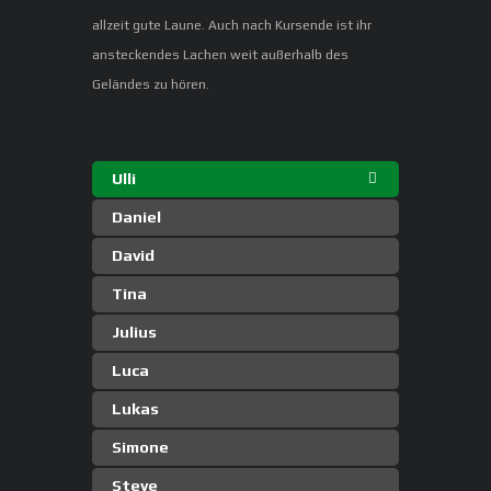
allzeit gute Laune. Auch nach Kursende ist ihr
ansteckendes Lachen weit außerhalb des
Geländes zu hören.
Ulli
Daniel
David
Tina
Julius
Luca
Lukas
Simone
Steve