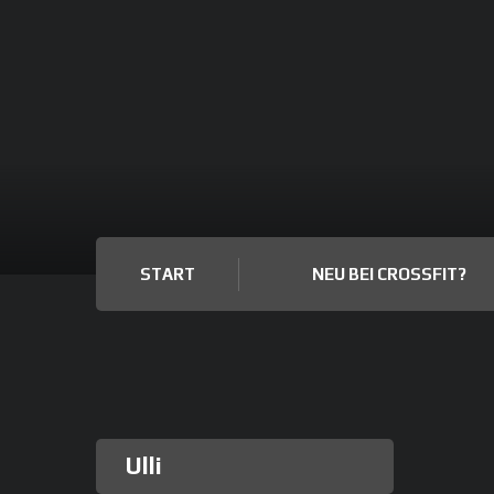
START
NEU BEI CROSSFIT?
Ulli