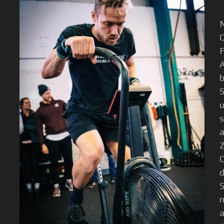
N
C
F
A
b
S
u
s
a
Z
C
d
S
n
a