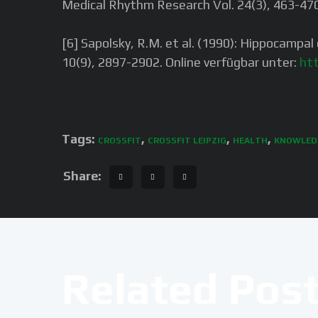
Medical Rhythm Research Vol. 24(3), 463-47
[6] Sapolsky, R.M. et al. (1990): Hippocampa
10(9), 2897-2902. Online verfügbar unter:
htt
Tags:
,
,
,
CROSSFIT
CROSSFIT LEIPZIG
HEALTH
KNOWLED
Share:
Related Pos