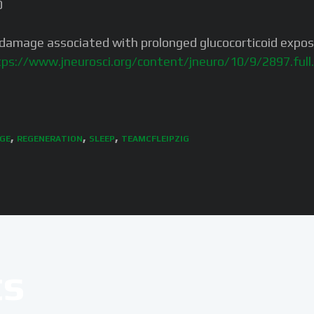
0
l damage associated with prolonged glucocorticoid exposu
ps://www.jneurosci.org/content/jneuro/10/9/2897.full
,
,
,
GE
REGENERATION
SLEEP
TEAMCFLEIPZIG
ts