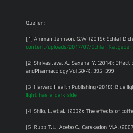
Quellen:
[1] Amman-Jennson, G.W. (2015): Schlaf Dich f
content/uploads/2017/07/Schlaf-Ratgeber-Sc
[2] Shrivastava, A., Saxena, Y. (2014): Effec
andPharmacology Vol 58(4), 395–399
[3] Harvard Health Publishing (2018): Blue lig
light-has-a-dark-side
[4] Shilo, L. et al.. (2002): The effects of 
[5] Rupp T.L., Acebo C., Carskadon M.A. (2007