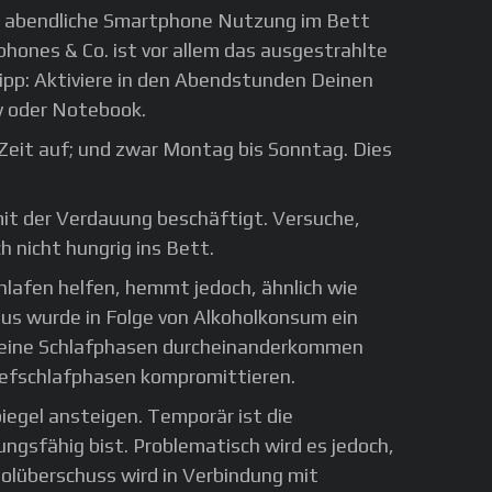
ne abendliche Smartphone Nutzung im Bett
phones & Co. ist vor allem das ausgestrahlte
 Tipp: Aktiviere in den Abendstunden Deinen
dy oder Notebook.
 Zeit auf; und zwar Montag bis Sonntag. Dies
it der Verdauung beschäftigt. Versuche,
 nicht hungrig ins Bett.
hlafen helfen, hemmt jedoch, ähnlich wie
us wurde in Folge von Alkoholkonsum ein
 Deine Schlafphasen durcheinanderkommen
 Tiefschlafphasen kompromittieren.
iegel ansteigen. Temporär ist die
ungsfähig bist. Problematisch wird es jedoch,
solüberschuss wird in Verbindung mit