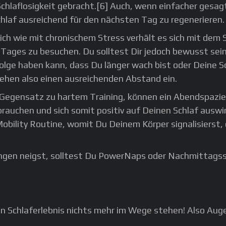
hlaflosigkeit gebracht.[6] Auch, wenn einfacher gesagt
hlaf ausreichend für den nächsten Tag zu regenerieren.
ich wie mit chronischem Stress verhält es sich mit dem 
 Tages zu besuchen. Du solltest Dir jedoch bewusst sein
Folge haben kann, dass Du länger wach bist oder Deine S
ehen also einen ausreichenden Abstand ein.
m Gegensatz zu hartem Training, können ein Abendspaz
rauchen und sich somit positiv auf Deinen Schlaf auswir
obility Routine, womit Du Deinem Körper signalisierst,
rungen neigst, solltest Du PowerNaps oder Nachmittags
n Schlaferlebnis nichts mehr im Wege stehen! Also Augen