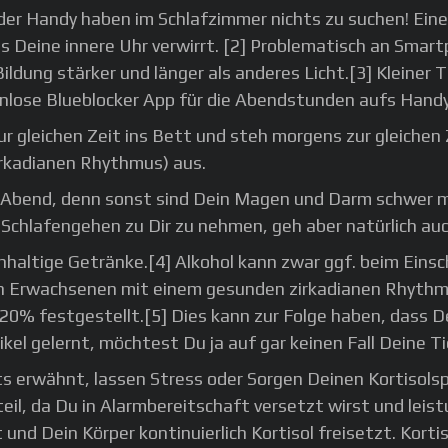
der Handy haben im Schlafzimmer nichts zu suchen! Ei
s Deine innere Uhr verwirrt. [2] Problematisch an Smart
Bildung stärker und länger als anderes Licht.[3] Kleiner
stenlose Blueblocker App für die Abendstunden aufs Han
r gleichen Zeit ins Bett und steh morgens zur gleichen
zirkadianen Rhythmus) aus.
 Abend, denn sonst sind Dein Magen und Darm schwer m
Schlafengehen zu Dir zu nehmen, geh aber natürlich auch
nhaltige Getränke.[4] Alkohol kann zwar ggf. beim Einsc
ngen Erwachsenen mit einem gesunden zirkadianen Rhythm
20% festgestellt.[5] Dies kann zur Folge haben, dass
tikel gelernt, möchtest Du ja auf gar keinen Fall Deine
s erwähnt, lassen Stress oder Sorgen Deinen Kortisolsp
il, da Du in Alarmbereitschaft versetzt wirst und leist
d Dein Körper kontinuierlich Kortisol freisetzt. Korti