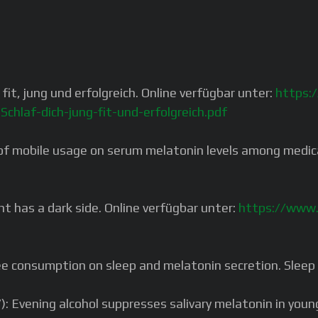
it, jung und erfolgreich. Online verfügbar unter:
https:
hlaf-dich-jung-fit-und-erfolgreich.pdf
t of mobile usage on serum melatonin levels among medica
ht has a dark side. Online verfügbar unter:
https://www.
coffee consumption on sleep and melatonin secretion. Slee
): Evening alcohol suppresses salivary melatonin in young