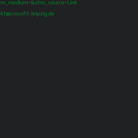
utm_medium=&utm_source=Link
kt@crossfit-leipzig.de