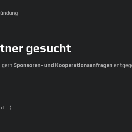
kündung
tner gesucht
l gern
Sponsoren- und Kooperationsanfragen
entgeg
nt …)