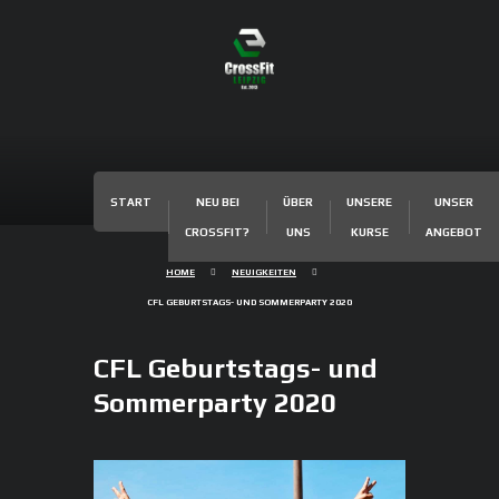
START
NEU BEI
ÜBER
UNSERE
UNSER
CROSSFIT?
UNS
KURSE
ANGEBOT
HOME
NEUIGKEITEN
CFL GEBURTSTAGS- UND SOMMERPARTY 2020
CFL Geburtstags- und
Sommerparty 2020