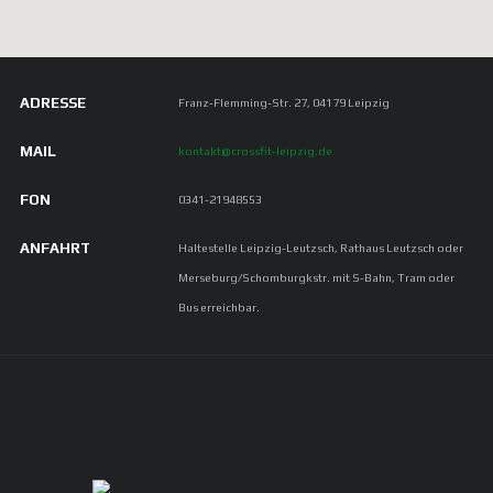
ADRESSE
Franz-Flemming-Str. 27, 04179 Leipzig
MAIL
kontakt@crossfit-leipzig.de
FON
0341-21948553
ANFAHRT
Haltestelle Leipzig-Leutzsch, Rathaus Leutzsch oder
Merseburg/Schomburgkstr. mit S-Bahn, Tram oder
Bus erreichbar.