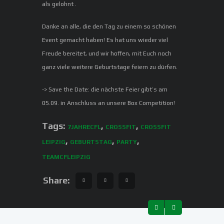
als gelohnt .
Danke an alle, die den Tag zu einem so schönen
Event gemacht haben! Es hat uns wieder viel
Freude bereitet, und wir hoffen, mit Euch noch
ganz viele weitere Geburtstage feiern zu dürfen.
-> Save the Date: die nächste Feier gibt’s am
05.09. in Anschluss an unsere Box Competition!
Tags:
,
,
7JAHRECFL
CROSSFIT
CROSSFIT
,
,
,
LEIPZIG
GEBURTSTAG
PARTY
TEAMCFLEIPZIG
Share: