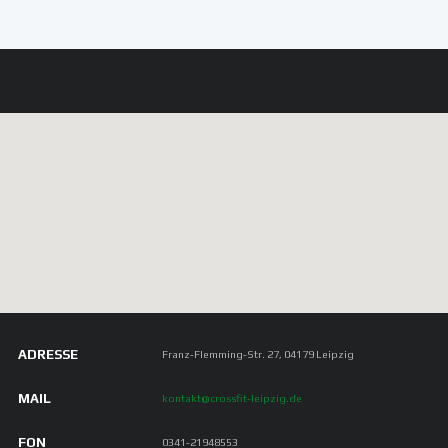
ADRESSE
Franz-Flemming-Str. 27, 04179 Leipzig
MAIL
kontakt@crossfit-leipzig.de
FON
0341-21948553