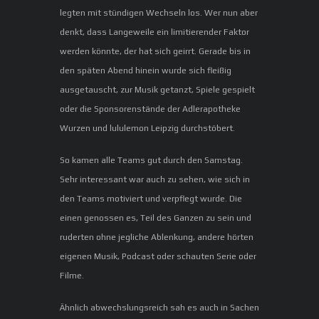
legten mit stündigen Wechseln los. Wer nun aber
denkt, dass Langeweile ein limitierender Faktor
werden könnte, der hat sich geirrt. Gerade bis in
den späten Abend hinein wurde sich fleißig
ausgetauscht, zur Musik getanzt, Spiele gespielt
oder die Sponsorenstände der Adlerapotheke
Wurzen und lululemon Leipzig durchstöbert.
So kamen alle Teams gut durch den Samstag.
Sehr interessant war auch zu sehen, wie sich in
den Teams motiviert und verpflegt wurde. Die
einen genossen es, Teil des Ganzen zu sein und
ruderten ohne jegliche Ablenkung, andere hörten
eigenen Musik, Podcast oder schauten Serie oder
Filme.
Ähnlich abwechslungsreich sah es auch in Sachen