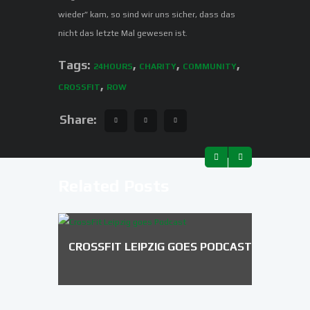
wieder” kam, so sind wir uns sicher, dass das
nicht das letzte Mal gewesen ist.
Tags:
,
,
,
24HOURS
CHARITY
COMMUNITY
,
CROSSFIT
ROW
Share:
Related Posts
CROSSFIT LEIPZIG GOES PODCAST