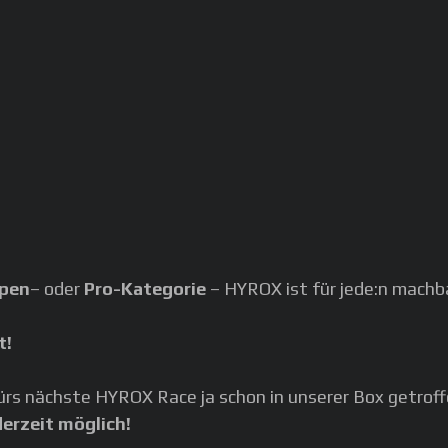
pen
– oder
Pro-Kategorie
– HYROX ist für jede:n machba
t!
ürs nächste HYROX Race ja schon in unserer Box getroffe
derzeit möglich!