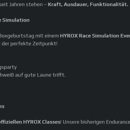
 seit Jahren stehen –
Kraft, Ausdauer, Funktionalität.
e Simulation
m Boxgeburtstag mit einem
HYROX Race Simulation Eve
 der perfekte Zeitpunkt!
gsparty
hweiß auf gute Laune trifft.
ns
offiziellen HYROX Classes
! Unsere bisherigen Endura