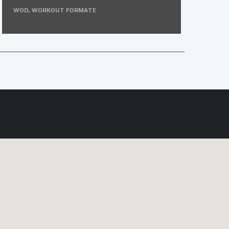
1
WOD
,
WORKOUT FORMATE
L
B
C