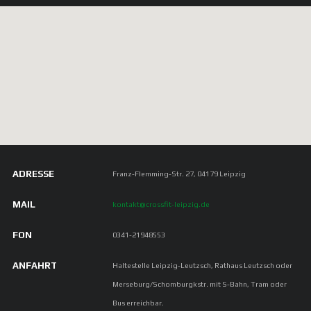
ADRESSE
Franz-Flemming-Str. 27, 04179 Leipzig
MAIL
kontakt@crossfit-leipzig.de
FON
0341-21948553
ANFAHRT
Haltestelle Leipzig-Leutzsch, Rathaus Leutzsch oder
Merseburg/Schomburgkstr. mit S-Bahn, Tram oder
Bus erreichbar.