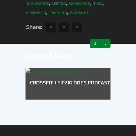
,
,
,
,
KNOWLEDGE
LEIPZIG
MOVEMENT
SKILL
,
,
STRENGTH
TRAINING
WORKOUT
Share:
Related Posts
CROSSFIT LEIPZIG GOES PODCAST