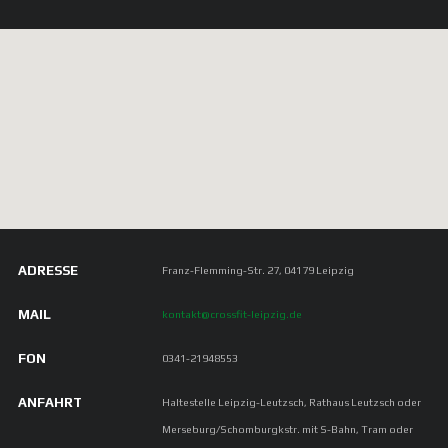
ADRESSE
Franz-Flemming-Str. 27, 04179 Leipzig
MAIL
kontakt@crossfit-leipzig.de
FON
0341-21948553
ANFAHRT
Haltestelle Leipzig-Leutzsch, Rathaus Leutzsch oder
Merseburg/Schomburgkstr. mit S-Bahn, Tram oder