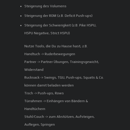
Steigerung des Volumens
Steigerung der ROM (z.B. Deficit Push-ups)
Steigerung der Schwierigkeit (z.B. Pike HSPU,
HSPU Negative, Strict HSPU)
Nutze Tools, die Du zu Hause hast, z.B.
Handtuch -> Ruderbewegungen
Partner -> Partner Übungen, Trainingsgewicht,
Widerstand
Rucksack -> Swings, TGU, Push-ups, Squats & Co.
können damit beladen werden
Tisch -> Push-ups, Rows
Türrahmen -> Einhängen von Bändern &
Handtüchern
Stuhl/Couch -> zum Abstützen, Aufsteigen,
Auflegen, Springen