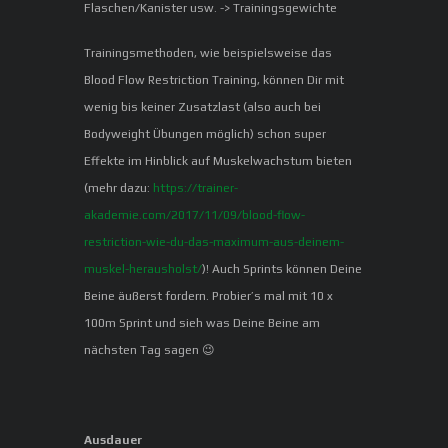
Flaschen/Kanister usw. -> Trainingsgewichte
Trainingsmethoden, wie beispielsweise das
Blood Flow Restriction Training, können Dir mit
wenig bis keiner Zusatzlast (also auch bei
Bodyweight Übungen möglich) schon super
Effekte im Hinblick auf Muskelwachstum bieten
(mehr dazu:
https://trainer-
akademie.com/2017/11/09/blood-flow-
restriction-wie-du-das-maximum-aus-deinem-
muskel-herausholst/
)! Auch Sprints können Deine
Beine äußerst fordern. Probier’s mal mit 10 x
100m Sprint und sieh was Deine Beine am
nächsten Tag sagen 😉
Ausdauer