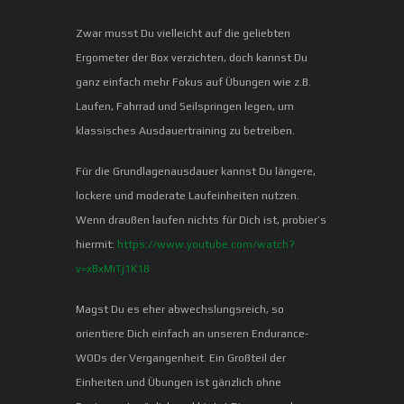
Zwar musst Du vielleicht auf die geliebten
Ergometer der Box verzichten, doch kannst Du
ganz einfach mehr Fokus auf Übungen wie z.B.
Laufen, Fahrrad und Seilspringen legen, um
klassisches Ausdauertraining zu betreiben.
Für die Grundlagenausdauer kannst Du längere,
lockere und moderate Laufeinheiten nutzen.
Wenn draußen laufen nichts für Dich ist, probier’s
hiermit:
https://www.youtube.com/watch?
v=xBxMiTj1K18
Magst Du es eher abwechslungsreich, so
orientiere Dich einfach an unseren Endurance-
WODs der Vergangenheit. Ein Großteil der
Einheiten und Übungen ist gänzlich ohne